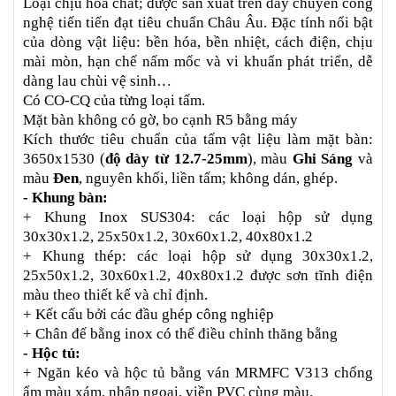
Loại chịu hóa chất; được sản xuất trên dây chuyền công 
nghệ tiến tiến đạt tiêu chuẩn Châu Âu. Đặc tính nổi bật 
của dòng vật liệu: bền hóa, bền nhiệt, cách điện, chịu 
mài mòn, hạn chế nấm mốc và vi khuẩn phát triển, dễ 
dàng lau chùi vệ sinh… 
Có CO-CQ của từng loại tấm.
Mặt bàn không có gờ, bo cạnh R5 bằng máy
Kích thước tiêu chuẩn của tấm vật liệu làm mặt bàn: 
3650x1530 (
độ dày từ 12.7-25mm
), màu 
Ghi Sáng
 và 
màu 
Đen
, nguyên khối, liền tấm; không dán, ghép. 
- Khung bàn:
+ Khung Inox SUS304: các loại hộp sử dụng 
30x30x1.2, 25x50x1.2, 30x60x1.2, 40x80x1.2
+ Khung thép: các loại hộp sử dụng 30x30x1.2, 
25x50x1.2, 30x60x1.2, 40x80x1.2 được sơn tĩnh điện 
màu theo thiết kế và chỉ định.
+ Kết cấu bởi các đầu ghép công nghiệp
+ Chân đế bằng inox có thể điều chỉnh thăng bằng
- Hộc tủ:
+ Ngăn kéo và hộc tủ bằng ván MRMFC V313 chống 
ẩm màu xám, nhập ngoại, viền PVC cùng màu.