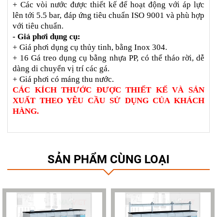
+ Các vòi nước được thiết kế để hoạt động với áp lực 
lên tới 5.5 bar, đáp ứng tiêu chuẩn ISO 9001 và phù hợp 
với tiêu chuẩn.
- Giá phơi dụng cụ:
+ Giá phơi dụng cụ thủy tinh, bằng Inox 304.
+ 16 Gá treo dụng cụ bằng nhựa PP, có thể tháo rời, dễ 
dàng di chuyển vị trí các gá.
+ Giá phơi có máng thu nước.
CÁC KÍCH THƯỚC ĐƯỢC THIẾT KẾ VÀ SẢN 
XUẤT THEO YÊU CẦU SỬ DỤNG CỦA KHÁCH 
HÀNG.
SẢN PHẨM CÙNG LOẠI