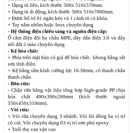
+ Dạng tủ liền, kích thước 500x 510x570mm.
+ Dạng tủ di động, kích thước 500x 510x7000mm.
+ Được bố trí 01 ngăn kéo và 1 cánh tủ có khóa.
+ Tay nắm nhôm hoặc Inox chuyên dụng
- Hệ thống điện chiếu sáng và nguồn điện cấp:
Ổ cắm điện đôi ba chấu MPE, dây dẫn điện 3.0 và dây 
nối đất 2 màu chuyên dụng
- Kệ hóa chất:
+ Phía trên mặt bàn có giá để hóa chất,  khung bằng sắt 
sơn tĩnh điện.
+ Kệ bằng tấm kính cường lực 10.38mm, có thanh chắn 
thanh chắn
- Bồn rửa:
- Chậu rửa bằng vật liệu tổng hợp high-grade PP chịu 
hóa chất 490x390x290mm (kích thước ngoài 
550x450x310mm).
- Vòi rửa:
+ Vòi rửa chuyên dụng 3 nhánh. Vòi lõi đồng ba vị trí 
có cút. Vòi chuyên dụng 03 vị trí sơn phủ epoxy
+ Tuổi thọ van vặn cao